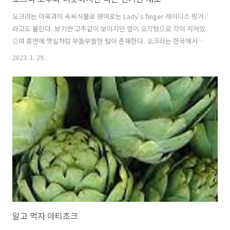
오크라는 아욱과의 속씨식물로 영어로는 Lady's finger 레이디스 핑거
라고도 불린다. 보기엔 고추같이 보이지만 옆이 오각형으로 각이 지어있
으며 표면에 깻잎처럼 부들부들한 털이 존재한다. 오크라는 한국에서는
생소하지만 일본과 중국 남부에서 반찬재료로 많이 사용되고 있으며 특
2023. 1. 29.
히 일본에서는 오래전부터 건강식품종 하나로 선정될 정도로 효능이 많
고 우수한 것으로 알려져 있다. 비옥한 토양에서 재배되는 오크라는 잘랐
을 때 미끌거리는 점액질이 있으며 세기의 미인들인 클레오파트라와 양
귀비가 즐겨 먹었다고 전해진다. 한국에는 아직 잘 알려지지 않은 생소한
아열대 채소인 오크라에 대해 알아보자. 목차 오크라의 영양성분 파헤치
기 오크라의 효능 제대로 알고 먹자 나는 오크라를 먹어도 될까? 특유의
맛과 향이 없는 오크라..
알고 먹자 아티초크