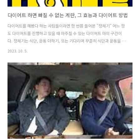
다이어트 하면 빠질 수 없는 계란, 그 효능과 다이어트 방법
다이어트를 해봤다 하는 사람들이라면 한 번쯤 들어본 "정체기" 어느 정
도 다이어트를 진행하고 있을 때 마주칠 수 있는 다이어트 마의 구간이
다. 정체기는 식단, 운동 더하기, 또는 기다리며 꾸준히 식단과 운동을 병
행하면 자연히 풀릴 수도 있다. 그중 오늘은 식단으로 정체기 뚫는 방법
2023. 10. 5.
에 대해 알아보자. 계란 다이어트란? 미국의 아리엘 챈들러라는 미국 웰
빙전문가가 소개한 방법이다. 총 2주 코스로 진행되며 잘 지켰을 시
-11.3kg 의 감량 효과가 있다. 2주 진행 후 회복기간이 3주정도 가지는
것이 좋다. (체내부하가 광범위하게 걸림으로 60대 이후는 3개월 이상 회
복기간을 갖는 것을 추천함) 식단표 아침: 계란2개, 채소 180g(전분 없는
채소), 과일(옵션) 점심: 계란2개, 채소 180g(전분 없는..