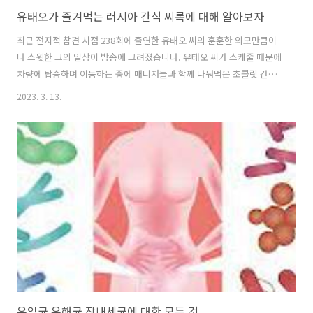
유태오가 즐겨먹는 러시아 간식 씨록에 대해 알아보자
최근 전지적 참견 시점 238회에 출연한 유태오 씨의 훈훈한 외모만큼이
나 스윗한 그의 일상이 방송에 그려졌습니다. 유태오 씨가 스케줄 때문에
차량에 탑승하며 이동하는 중에 매니저들과 함께 나눠먹은 초콜릿 간식
이 있었습니다. 바로 러시아의 간식으로 잘 알려진 씨록이었습니다. 전참
2023. 3. 13.
시를 시청하며 러시아에서 먹는 간식이 궁금하기도 했고 유태오 씨가 먹
는 씨록이 무엇인지 궁금증이 커져 씨록에 대해 알아보았습니다. 목차 치
즈로 만든 초콜릿, 씨록? 씨록의 주재료인 커드치즈 커드 치즈를 섭취해
야하는 이유 치즈로 만든 초콜릿, 씨록? 씨록은 curd snack, cottage
cheese bar, curd cheese bar이라고 불립니다. 씨록은 러시아와 동
유럽의 다른 지역에서 인기 있는 커드 치즈로 만든 간식입니다..
유익균 유해균 장내세균에 대한 모든 것