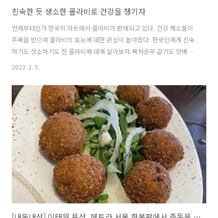
친숙한 듯 생소한 콜라비로 건강을 챙기자
언제부터인가 한국의 마트에서 콜라비가 판매되고 있다. 건강 채소들이
주목을 받으며 콜라비의 효능에 대한 관심이 높아졌다. 한국인에게 친숙
하기도 생소하기도 한 콜라비에 대해 알아보자.목차순무 같기도 양배추
같기도 한 콜라비에 대해 알아보자의외로 많은 콜라비의 효능효능에 반
2023. 2. 5.
대되는 콜라비 섭취 시 주의해야 할 부작용콜라비를 맛있게 먹을 수 있는
3가지 방법순무 같기도 양배추같기도 한 콜라비에 대해 알아보자콜라비
는 순무와 양배추를 교배하여 만들어진 채소이다. 콜은 독일어로 양배추
를 의미하고 라비는 순무를 의미한다. 콜라비는 이 두 채소의 합성어이
다. 무의 단단한 조직력을 갖고 있어 무와 비슷한 크런치한 식감이며 맵
고 아린 맛이 아닌 단맛만 존재하여 생으로 섭취하기도 하고 샐러드나 요
리에 활용되고 있다. 콜라비는..
[내돈내산] 이태원,용산_페트라 서울 한복판에서 중동을 만나다!