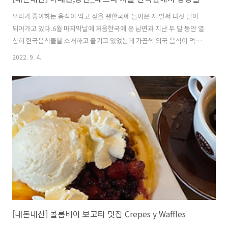
우리가 좋아하는 음식이 먹고 싶을 땐한국에 들어온 지 벌써 다섯 달이
되어가고 있다.6월 마지막날에 처음한국에 온 남편과 지난 두 달 동안 열
심히 한국음식들을 소개하고 즐기고 있었는데 가끔씩 외국 음식이 먹고
싶을 때가 있었다.그럴 때면 우리는 태국음식점과 멕시칸음식점을 일부
2022. 9. 4.
로 찾아갔었는데 기대했던 맛과는 다른 맛에 항상 실망하며 돌아왔다. 그
래서 이번 음식점도 반신반의하며 방문하게 되었다. 녹사평역 근처에 있
는 ‘페트라’라는 식당이었고 가기 전 리뷰와 사진을 꼼꼼히 체크해보았는
데 굉장히 평이 좋았다. 도착했을 때 점심시간이 살짝 지난 후라 사람이
많지 않았고 테이블에는 외국인들이 주로 식사를 하고 있었다. 메뉴우린
애피타이저에 있던 바바가누쉬, 팔라펠 L size, 임나 잘라 3가지 메뉴를
주문했고 음..
[내돈내산] 콜롬비아 보고타 맛집 Crepes y Waffles