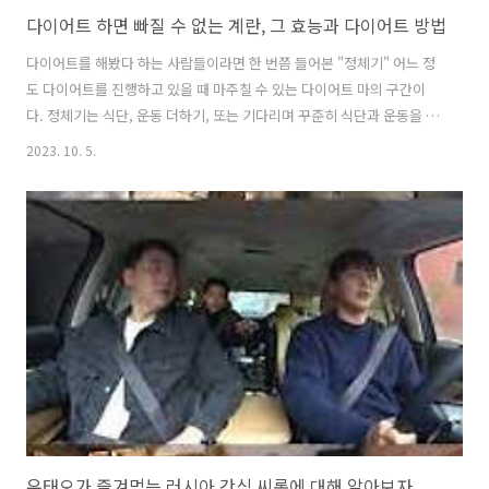
다이어트 하면 빠질 수 없는 계란, 그 효능과 다이어트 방법
다이어트를 해봤다 하는 사람들이라면 한 번쯤 들어본 "정체기" 어느 정
도 다이어트를 진행하고 있을 때 마주칠 수 있는 다이어트 마의 구간이
다. 정체기는 식단, 운동 더하기, 또는 기다리며 꾸준히 식단과 운동을 병
행하면 자연히 풀릴 수도 있다. 그중 오늘은 식단으로 정체기 뚫는 방법
2023. 10. 5.
에 대해 알아보자. 계란 다이어트란? 미국의 아리엘 챈들러라는 미국 웰
빙전문가가 소개한 방법이다. 총 2주 코스로 진행되며 잘 지켰을 시
-11.3kg 의 감량 효과가 있다. 2주 진행 후 회복기간이 3주정도 가지는
것이 좋다. (체내부하가 광범위하게 걸림으로 60대 이후는 3개월 이상 회
복기간을 갖는 것을 추천함) 식단표 아침: 계란2개, 채소 180g(전분 없는
채소), 과일(옵션) 점심: 계란2개, 채소 180g(전분 없는..
유태오가 즐겨먹는 러시아 간식 씨록에 대해 알아보자