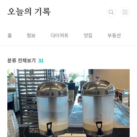
본문 바로가기
오늘의 기록
홈
정보
다이어트
맛집
부동산
분류 전체보기
31