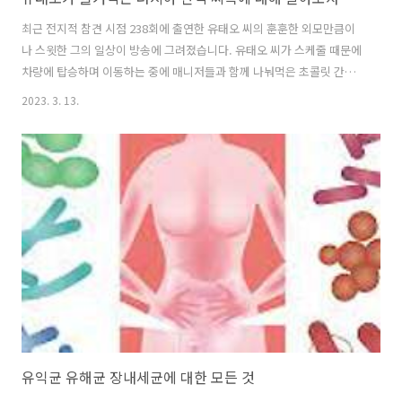
최근 전지적 참견 시점 238회에 출연한 유태오 씨의 훈훈한 외모만큼이
나 스윗한 그의 일상이 방송에 그려졌습니다. 유태오 씨가 스케줄 때문에
차량에 탑승하며 이동하는 중에 매니저들과 함께 나눠먹은 초콜릿 간식
이 있었습니다. 바로 러시아의 간식으로 잘 알려진 씨록이었습니다. 전참
2023. 3. 13.
시를 시청하며 러시아에서 먹는 간식이 궁금하기도 했고 유태오 씨가 먹
는 씨록이 무엇인지 궁금증이 커져 씨록에 대해 알아보았습니다. 목차 치
즈로 만든 초콜릿, 씨록? 씨록의 주재료인 커드치즈 커드 치즈를 섭취해
야하는 이유 치즈로 만든 초콜릿, 씨록? 씨록은 curd snack, cottage
cheese bar, curd cheese bar이라고 불립니다. 씨록은 러시아와 동
유럽의 다른 지역에서 인기 있는 커드 치즈로 만든 간식입니다..
유익균 유해균 장내세균에 대한 모든 것