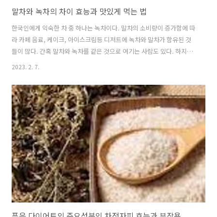
말차와 녹차의 차이 효능과 맛있게 먹는 법
한국인에게 익숙한 차 중 하나는 녹차이다. 말차의 소비량이 증가함에 따
라 카페 음료, 케이크, 아이스크림등 디저트에 녹차와 말차가 함유된 것
들이 많다. 간혹 말차와 녹차를 같은 것으로 여기는 사람도 있다. 하지만
이 둘은 다른 것으로 이에 대해 구체적으로 알아보자. 목차 말차 녹차 똑
2023. 2. 7.
같은 것 아니었어? 찻잎을 모두 갈아 넣은 말차의 효능 누군가에게는 독
이 될 수 있다 효능과 부작용을 숙지한 후 말차 먹는 방법 말차 녹차 똑같
은 것 아니었어? 말차와 녹차를 구분할 때 말차의 색과 맛이 조금 더 진한
것 외에는 다른 점이 없어 보인다. 하지만 이 둘은 제조법부터 차이가 존
재한다. 말차는 차 나무 위에 15~20일간 검은 차양막을 씌워 햇빛을 차
단하는 차광재배 과정을 거쳐 재배된다. 녹차는 차밭에서 자연 그대..
푸응 다이어트의 주요성분인 차전자피 효능과 부작용