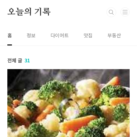
본문 바로가기
오늘의 기록
홈
정보
다이어트
맛집
부동산
전체 글
31