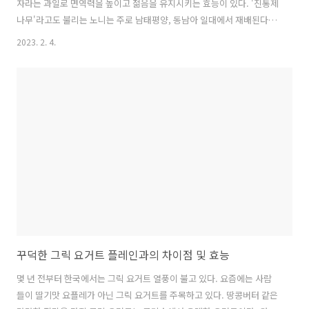
자라는 과일로 면역력을 높이고 젊음을 유지시키는 효능이 있다. '진통제
나무'라고도 불리는 노니는 주로 남태평양, 동남아 일대에서 재배된다.
노니는 상처를 치유하고 열을 내리는데 효과가 있는 민간 약재로 활용되
2023. 2. 4.
어 왔다. 목차 이름은 많이 들어봤지만 생소한 식물 노니 주목할만한 노
니의 효능 노니가 독이 될 때 이름은 많이 들어봤지만 생소한 식물 노니
노니의 이름은 하와이어에서 유래되었다. 노니는 꼭두서니과 노니 속에
속하는 상록 저 목이다. 학명은 모린다 시트리폴리아이다. 씨앗에서 새싹
이 날 때부터 열매를 맺을 때까지 1년 반에서 2년 정도가 소요된다. 열매
는 감자와 비슷한 모양으로 2중 구조로 처음에는 녹색이었다가 익을수록
누렇게 되며 ..
꾸덕한 그릭 요거트 플레인과의 차이점 및 효능
몇 년 전부터 한국에서는 그릭 요거트 열풍이 불고 있다. 요즘에는 사람
들이 딸기맛 요플레가 아닌 그릭 요거트를 주목하고 있다. 땅콩버터 같은