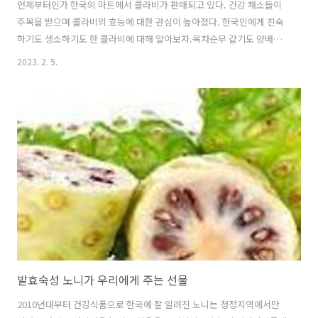
언제부터인가 한국의 마트에서 콜라비가 판매되고 있다. 건강 채소들이
주목을 받으며 콜라비의 효능에 대한 관심이 높아졌다. 한국인에게 친숙
하기도 생소하기도 한 콜라비에 대해 알아보자.목차순무 같기도 양배추
같기도 한 콜라비에 대해 알아보자의외로 많은 콜라비의 효능효능에 반
2023. 2. 5.
대되는 콜라비 섭취 시 주의해야 할 부작용콜라비를 맛있게 먹을 수 있는
3가지 방법순무 같기도 양배추같기도 한 콜라비에 대해 알아보자콜라비
는 순무와 양배추를 교배하여 만들어진 채소이다. 콜은 독일어로 양배추
를 의미하고 라비는 순무를 의미한다. 콜라비는 이 두 채소의 합성어이
다. 무의 단단한 조직력을 갖고 있어 무와 비슷한 크런치한 식감이며 맵
고 아린 맛이 아닌 단맛만 존재하여 생으로 섭취하기도 하고 샐러드나 요
리에 활용되고 있다. 콜라비는..
발효숙성 노니가 우리에게 주는 선물
2010년대부터 건강식품으로 한국에 잘 알려진 노니는 청정지역에서만