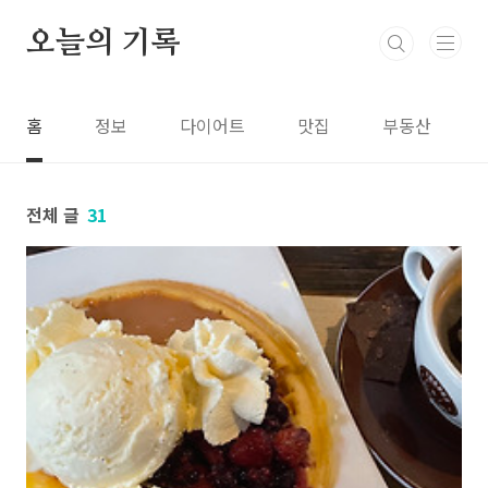
본문 바로가기
오늘의 기록
홈
정보
다이어트
맛집
부동산
전체 글
31