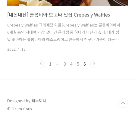
[내돈내산] 콜롬비아 보고타 맛집 Crepes y Waffles
Crepes y Waffles 크레페랑 와플?Crepes y Waffles는 콜롬비아에서
6개월 동안 지내며 가장 많이 간 음식점 중 하나가 아닌가 싶다. 내가 정
말 좋아하는 콜롬비아의 레스토랑이고 한국에서 친구나 가족이 방문한
다면 꼭 추천해주고 싶은 곳이다. 식사로, 디저트로 먹을 수 있는 크레페
2022. 4. 18.
와 와플, 그리고 퀄리티 좋은 젤라또를 파는 곳이다.베지테리언, 비건, 글
루텐 프리까지 나의 식단에 맞게 옵션을 선택하여 조리된 음식을 먹을 수
1
···
3
4
5
6
있다. Crepes y Waffles의 시작은 CESA 대학생 두 명이 프로젝트로 창
업을 하며 오픈하게 되었고 또한 이 기업은 싱글맘들만 고용하기로 유명
하다. 여기까지는 Crepes y Waffles에 대한 간단한 소개! 추천 메뉴다
른 메뉴보다 더 바삭하게 구운 크..
Designed by 티스토리
© Daum Corp.