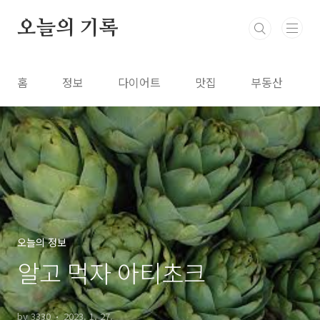
본문 바로가기
오늘의 기록
홈
정보
다이어트
맛집
부동산
오늘의 정보
알고 먹자 아티초크
by 3330
2023. 1. 27.