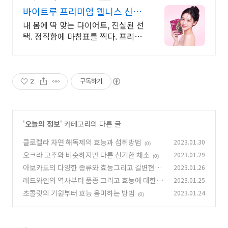
바이트루 프리미엄 웰니스 신규
회원 쿠폰+구매적립10%
내 몸에 딱 맞는 다이어트, 진실된 선
택. 정직함에 마침표를 찍다. 프리미
엄 원료부터 기획, 생산, 판매까지 바
이트루가 직접 관리합니다.
2
구독하기
'
오늘의 정보
' 카테고리의 다른 글
클로렐라 자연 해독제의 효능과 섭취방법
2023.01.30
(0)
오크라 고추와 비슷하지만 다른 신기한 채소
2023.01.29
(0)
아보카도의 다양한 종류와 효능그리고 갈변현상
2023.01.26
방지하는 팁
레드와인의 역사부터 품종 그리고 효능에 대한 진
2023.01.25
(0)
실
초콜릿의 기원부터 효능 음미하는 방법
2023.01.24
(0)
(0)