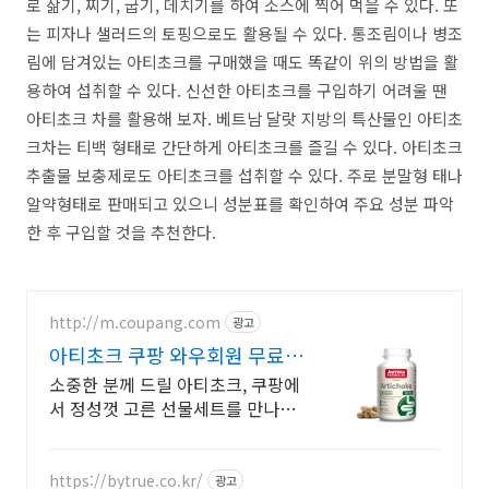
로 삶기, 찌기, 굽기, 데치기를 하여 소스에 찍어 먹을 수 있다. 또
는 피자나 샐러드의 토핑으로도 활용될 수 있다. 통조림이나 병조
림에 담겨있는 아티초크를 구매했을 때도 똑같이 위의 방법을 활
용하여 섭취할 수 있다. 신선한 아티초크를 구입하기 어려울 땐
아티초크 차를 활용해 보자. 베트남 달랏 지방의 특산물인 아티초
크차는 티백 형태로 간단하게 아티초크를 즐길 수 있다. 아티초크
추출물 보충제로도 아티초크를 섭취할 수 있다. 주로 분말형 태나
알약형태로 판매되고 있으니 성분표를 확인하여 주요 성분 파악
한 후 구입할 것을 추천한다.
http://m.coupang.com
광고
아티초크 쿠팡 와우회원 무료배
송으로
소중한 분께 드릴 아티초크, 쿠팡에
서 정성껏 고른 선물세트를 만나보
세요. 감사한 마음 전할 선물! 와우
회원은 오늘주문 내일도착 로켓배송
으로 받으세요.
https://bytrue.co.kr/
광고