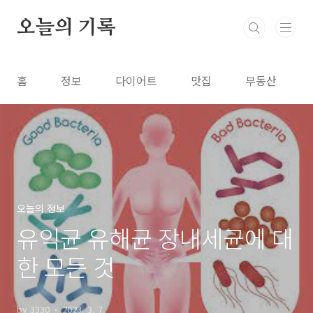
본문 바로가기
오늘의 기록
홈
정보
다이어트
맛집
부동산
오늘의 정보
유익균 유해균 장내세균에 대
한 모든 것
by 3330
2023. 3. 7.