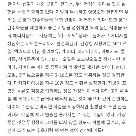
한 지방 섭취가 체중 균형과 컨디션, 두뇌건강에 좋다는 것을 실
험을 통해 집증하고 있다. 지방이 부족하고 영양소가 결핍되면 우
리 몸은 당과 탄수화물에 대한 갈망이 더 커지게 된다. 또한 당과
탄수화물을 제한하고 좋은 지방을 섭취하면 우리 몸은 지방을 태
워 에너지원으로 사용하는 '키토제닉' 상태로 들어가고 에너지를
생산하는 미토콘드리아가 활성화된다. 건강한 지방에는 MCT오
일, 엑스트라 버진 올리브유, 기 버터, 마카다미아, 아보카도, 들
기름, 참기름등이 있다. MCT 오일은 코코넛오일을 정제시킨 것
이다. 기버터는 버터를 증류시켜 카제인을 제거한 것이다. MCT
오일, 올리브오일은 하루 5~10스푼 정도 섭취하는 것을 권장한
다. 마카다미아넛은 하루 10알 정도 섭취를 권장한다. 지방이 포
함된 육류도 적정량 섭취하는 것은 건강에 이롭다 다만 고기를 익
힐 때 직화구이로 굽거나 태우지 않은 것이 좋으며 겉이 갈변하는
마이야르 현상은 바삭한 식감을 제공하지만 활성산소 또한 만들
어내기 때문에 체내 염증을 증가시킬 수 있는 위험이 있다. 가장
좋은 것은 무항생제 고기를 타지 않을 정도로 약불에 굽거나, 오
븐에 조리 또는 수육처럼 쪄 먹는 것이 건강에 이롭다.