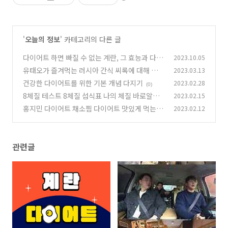
'
오늘의 정보
' 카테고리의 다른 글
다이어트 하면 빠질 수 없는 계란, 그 효능과 다이
2023.10.05
어트 방법
유태오가 즐겨먹는 러시아 간식 씨록에 대해 알아
2023.03.13
(1)
보자
건강한 다이어트를 위한 기본 개념 다지기
2023.02.28
(0)
(0)
8체질 테스트 8체질 섭식표 나의 체질 바로알기
2023.02.15
홍지민 다이어트 채소찜 다이어트 맛있게 먹는 법
2023.02.12
(0)
(0)
관련글