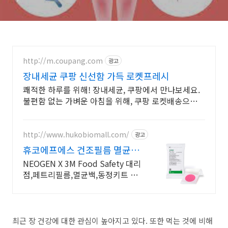
http://m.coupang.com
광고
장내세균 쿠팡 신선함 가득 로켓프레시
쾌적한 하루를 위해! 장내세균, 쿠팡에서 만나보세요.
불편함 없는 가벼운 아침을 위해, 쿠팡 로켓배송으로
빠르게 받아보세요.
http://www.hukobiomall.com/
광고
휴코에프에스 건조필름 멸균백
페트리필름 / 수도권 대리점
NEOGEN X 3M Food Safety 대리
점,페트리필름,멸균백,동정키트 페
트리필름(건조필름배지), 멸균백, 희
석액, ATP, NEOGEN, NASCO
최근 장 건강에 대한 관심이 높아지고 있다. 또한 먹는 것에 비해