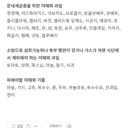
장내세균총을 위한 야채와 과일
청경채, 아스파라거스, 아보카도, 브로콜리, 방울양배추, 양배추,
콜리플라워, 셀러리, 버섯, 샐러드용 잎채소, 시금치, 애호박, 쥬
키니, 다시마, 해초, 무, 얌, 토란, 순무, 상추류, 민들레잎, 치커리,
파슬리, 템페, 낫또, 블루베리
소량으로 섭취가능하나 복부 팽만이 있거나 가스가 차면 식단에
서 제외해야 하는 야채와 과일
토마토, 양파, 파스닙, 마늘, 딸기, 사과
피해야할 야채와 기름
마늘, 가지, 고추, 옥수수, 콩, 두부, 카놀라유, 옥수수유, 건과일,
현미
공감
구독하기