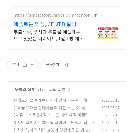
우회원 30일 무료반품으로 부담 없이 경험하세요.
https://smartstore.naver.com/centon
광고
애플페논 앰플, CENTD 알림받
기동의 2000원 쿠폰
무료배송, 풋사과 추출물 애플페논
으로 맛있는 다이어트, 1일 1병 체지
방 CUT!
1
구독하기
'
오늘의 정보
' 카테고리의 다른 글
유태오가 즐겨먹는 러시아 간식 씨록에 대해 알아
2023.03.13
보자
유익균 유해균 장내세균에 대한 모든 것
2023.03.07
(0)
(0)
8체질 테스트 8체질 섭식표 나의 체질 바로알기
2023.02.15
홍지민 다이어트 채소찜 다이어트 맛있게 먹는 법
2023.02.12
(0)
말차와 녹차의 차이 효능과 맛있게 먹는 법
2023.02.07
(0)
(1)